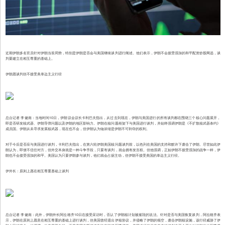
近期伊朗多名官员针对伊朗当前局势，特别是伊朗是否会与美国继续谈判进行阐述。他们表示，伊朗不会接受强加的和平配资炒股网选，谈
判要建立在相互尊重的基础上。
伊朗愿谈判但不接受美单边主义行径
总台记者 李健南：当地时间10日，伊朗议会议长卡利巴夫指出，从过去到现在，伊朗与美国进行的所有谈判都在围绕三个核心问题展开，
即是否研发核武器、伊朗导弹问题以及伊朗的地区影响力。伊朗在核问题框架下与美国进行谈判，并始终强调伊朗是《不扩散核武器条约》
成员国。伊朗从未寻求发展核武器，现在也不会，但伊朗认为铀浓缩是伊朗不可剥夺的权利。
对于今后是否应与美国进行谈判，卡利巴夫指出，在第六轮伊朗美国核问题谈判前，以色列在美国的支持和默许下袭击了伊朗。尽管如此伊
朗认为，即便不信任对方，但外交本身就是一种斗争手段，只要有谈判，就会拥有发言权。但他强调，正如伊朗不接受强加的战争一样，伊
朗也不会接受强加的和平。美国认为只要伊朗参与谈判，他们就会占据主动，但伊朗不接受美国的单边主义行径。
伊外长：原则上愿在相互尊重基础上谈判
总台记者 李健南：此外，伊朗外长阿拉格齐10日在接受采访时，否认了伊朗核计划被摧毁的说法。针对是否与美国恢复谈判，阿拉格齐表
示，伊朗在原则上愿意在相互尊重的基础上进行谈判，但美国曾经退出伊核协议，并侵略了伊朗的领空，袭击伊朗核设施，该行径威胁了伊