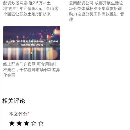
配资炒股网选 近2.5万㎡土
云南配资公司 成都开展生活垃
地“再生” 年产值6亿元！金山这
圾分类体系标准图集宣贯培训
个园区让低效土地“活”起来
助力垃圾分类工作高效推进_管
理
线上配资门户官网 可食用咖啡
杯走红，千亿咖啡市场创新差异
化突围
相关评论
本文评分
*