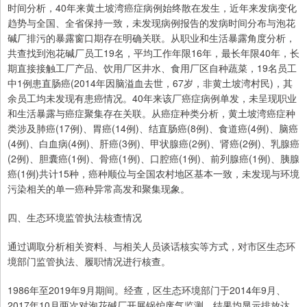
时间分析，40年来黄土坡湾癌症病例始终散在发生，近年来发病变化
趋势与全国、全省保持一致，未发现病例报告的发病时间分布与泡花
碱厂排污的暴露窗口期存在明确关联。从职业和生活暴露角度分析，
共查找到泡花碱厂员工19名，平均工作年限16年，最长年限40年，长
期直接接触工厂产品、饮用厂区井水、食用厂区自种蔬菜，19名员工
中1例患直肠癌(2014年因脑溢血去世，67岁，非黄土坡湾村民)，其
余员工均未发现有患癌情况。40年来该厂癌症病例单发，未呈现职业
和生活暴露与癌症聚集存在关联。从癌症种类分析，黄土坡湾癌症种
类涉及肺癌(17例)、胃癌(14例)、结直肠癌(8例)、食道癌(4例)、脑癌
(4例)、白血病(4例)、肝癌(3例)、甲状腺癌(2例)、肾癌(2例)、乳腺癌
(2例)、胆囊癌(1例)、骨癌(1例)、口腔癌(1例)、前列腺癌(1例)、胰腺
癌(1例)共计15种，癌种顺位与全国农村地区基本一致，未发现与环境
污染相关的单一癌种异常高发和聚集现象。
四、生态环境监管执法核查情况
通过调取分析相关资料、与相关人员谈话核实等方式，对市区生态环
境部门监管执法、履职情况进行核查。
1986年至2019年9月期间。经查，区生态环境部门于2014年9月、
2017年10月两次对泡花碱厂开展锅炉废气监测，结果均显示排放达