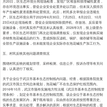
月20日，区生态环境分局现场检查，发现厂区堆放和填埋碱性废渣，
存在环境违法事实，督促企业安全处置并处以罚款，但未深入摸排历
年产生碱性废渣底数和处置情况。此后，村民多次举报企业违规生
产，区生态环境分局于2023年6月30日、7月25日、8月22日、10月
23日4次赴现场检查，督促企业陆续拆除搅拌机、存放池、反应釜等
设施设备，但对真实停产情况未认真核查。2026年3月，按上级督办
要求，市区生态环境部门再次赴现场调查核实，仅发现企业有购买储
存销售泡花碱成品的行为，责成拆除压滤机、锅炉、储存罐等泡花碱
全部生产设施设备，但未能发现企业实际存在泡花碱生产加工行为。
五、村民反映其他问题调查情况
围绕村民反映的规划管理、采样检测、信息公开、投诉办理等有关问
题，认真进行了核实。
关于企业位于武汉市基本生态控制线内问题。经查，根据国务院批复
的武汉市国土空间总体规划，泡花碱厂不在生态保护红线范围内。
2016年10月，武汉市颁布实施地方性法规《武汉市基本生态控制线管
理条例》，划定全市基本生态控制线范围。该企业位于基本生态控制
线的生态发展区内，属于既有项目，应由所在区政府按照尊重历史、
实事求是、依法处理、逐步解决的原则，根据对生态影响的程度，提