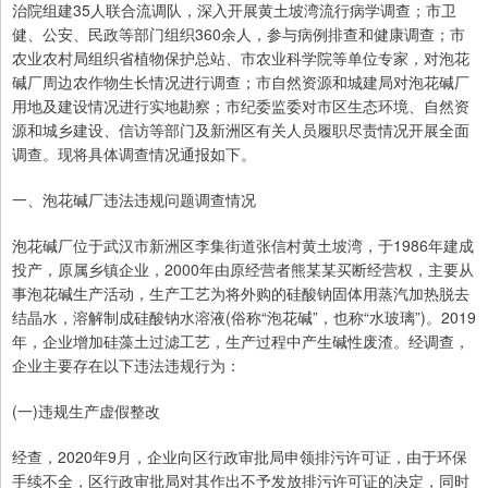
治院组建35人联合流调队，深入开展黄土坡湾流行病学调查；市卫
健、公安、民政等部门组织360余人，参与病例排查和健康调查；市
农业农村局组织省植物保护总站、市农业科学院等单位专家，对泡花
碱厂周边农作物生长情况进行调查；市自然资源和城建局对泡花碱厂
用地及建设情况进行实地勘察；市纪委监委对市区生态环境、自然资
源和城乡建设、信访等部门及新洲区有关人员履职尽责情况开展全面
调查。现将具体调查情况通报如下。
一、泡花碱厂违法违规问题调查情况
泡花碱厂位于武汉市新洲区李集街道张信村黄土坡湾，于1986年建成
投产，原属乡镇企业，2000年由原经营者熊某某买断经营权，主要从
事泡花碱生产活动，生产工艺为将外购的硅酸钠固体用蒸汽加热脱去
结晶水，溶解制成硅酸钠水溶液(俗称“泡花碱”，也称“水玻璃”)。2019
年，企业增加硅藻土过滤工艺，生产过程中产生碱性废渣。经调查，
企业主要存在以下违法违规行为：
(一)违规生产虚假整改
经查，2020年9月，企业向区行政审批局申领排污许可证，由于环保
手续不全，区行政审批局对其作出不予发放排污许可证的决定，同时