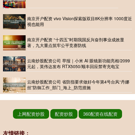
南京开户配资 vivo Vision探索版双目8K分辨率 1000度近
视也能用
南京开户配资 “十四五”时期我国反兴奋剂事业成效显
著，九大重点筑牢公平竞赛防线
云南炒股配资公司 早报｜小米 AI 眼镜新功能亮相/2099
元起，英伟达发布 RTX5050/顺丰回应禁寄充电宝
云南炒股配资公司 省防指要求做好今年第4号台风“丹娜
丝”防御工作_部门_海上_防范措施
上网配资炒股
配资炒股
360配资在线配资
友情链接：