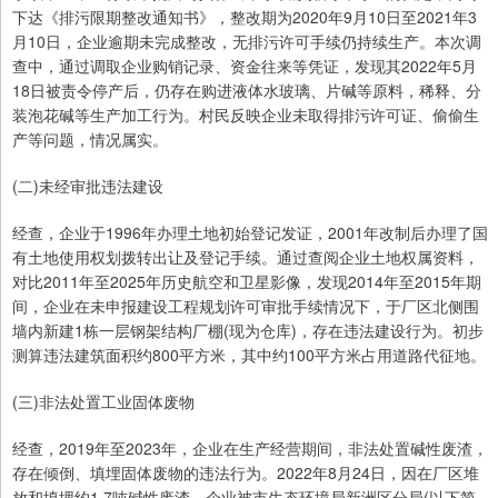
下达《排污限期整改通知书》，整改期为2020年9月10日至2021年3
月10日，企业逾期未完成整改，无排污许可手续仍持续生产。本次调
查中，通过调取企业购销记录、资金往来等凭证，发现其2022年5月
18日被责令停产后，仍存在购进液体水玻璃、片碱等原料，稀释、分
装泡花碱等生产加工行为。村民反映企业未取得排污许可证、偷偷生
产等问题，情况属实。
(二)未经审批违法建设
经查，企业于1996年办理土地初始登记发证，2001年改制后办理了国
有土地使用权划拨转出让及登记手续。通过查阅企业土地权属资料，
对比2011年至2025年历史航空和卫星影像，发现2014年至2015年期
间，企业在未申报建设工程规划许可审批手续情况下，于厂区北侧围
墙内新建1栋一层钢架结构厂棚(现为仓库)，存在违法建设行为。初步
测算违法建筑面积约800平方米，其中约100平方米占用道路代征地。
(三)非法处置工业固体废物
经查，2019年至2023年，企业在生产经营期间，非法处置碱性废渣，
存在倾倒、填埋固体废物的违法行为。2022年8月24日，因在厂区堆
放和填埋约1.7吨碱性废渣，企业被市生态环境局新洲区分局(以下简