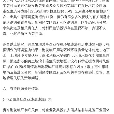
某等村民通过信访投诉等渠道多次反映泡花碱厂存在环境污染问题。
市区生态环境部门25次赴现场检查核实，对厂区周边环境开展检测4
次，出具生态环境监测报告11份，但仍有群众多次反映的有关问题未
纳入信访处置事项。新洲区委区政府和区信访局、区生态环境分局、
李集街道及相关责任人，对村民信访投诉存在重视不够、办理不认
真、化解矛盾不力等问题。
综合以上情况，调查发现涉事企业存在环境违法和历史违建问题；根
据调查的环境监测结果，泡花碱厂周边区域环境质量总体稳定，地下
水、土壤环境质量达标，雨水沟积水呈碱性，水塘水质化学需氧量超
标；报道所涉的黄土坡湾非癌症高发地区，没有科学证据表明村民癌
症(含白血病)发病情况与泡花碱厂环境因素存在因果关联；市生态环
境局及新洲区分局、新洲区委区政府及区相关单位存在部门监管、属
地管理失职失责等问题。
六、有关问题处理情况
(一)全面查处企业违法违规行为
责令泡花碱厂彻底关停，对企业及其投资人熊某某非法处置工业固体