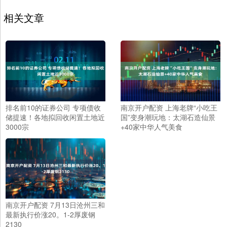
相关文章
排名前10的证券公司 专项债收
南京开户配资 上海老牌“小吃王
储提速！各地拟回收闲置土地近
国”变身潮玩地：太湖石造仙景
3000宗
+40家中华人气美食
南京开户配资 7月13日沧州三和
最新执行价涨20。1-2厚废钢
2130