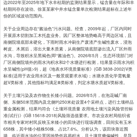
边2022年至2025年地下水丰枯期的监测结果显示，锰含量在年际和丰
枯期间存在波动。徐某某家中井水锰含量单次检测结果超标在上述年
份的区域波动范围内。
关于企业周边存在“酱油色”污水问题。经查，2009年起，厂区内同时
开展原木切割加工木托盘业务。因厂区整体地势略高于周边区域，且
南侧院墙底部未硬化，下雨时雨水冲刷生产废渣产生碱性废水，浸泡
树皮、木屑后，溶出大量木质素，从南侧院墙底部渗出流入厂区外雨
水沟，导致积水呈黑褐色(即“酱油色”)。2026年5月，生态环境部门对
厂区南侧院墙外的雨水沟积水和2个水塘进行检测，结果显示雨水沟积
水呈碱性(pH值>9)，超《地表水环境质量标准》(GB 3838-2002)V类
标准(适用于农业用水区及一般景观要求水域)；水塘水质化学需氧量
超V类标准，其他指标均满足Ⅲ类标准，判定水塘水质超V类标准。
关于土壤污染及农作物生长矮小问题。2026年5月，在泡花碱厂南
侧、东侧50米范围内及北侧约250米处设置4个采样点，进行土壤样品
重金属检测，结果均符合《土壤环境质量 农用地土壤污染风险管控标
准(试行)》(GB 15618-2018)风险筛选值要求。市农业农村局组织省
市相关专家对村民反映玉米矮小的田块进行现场调查，田间实有玉米
658株，其中矮小植株50株、占比7.6%。分析认为，该田块靠近围
墙、临近雨水沟的位置因地势低容易积水，且土壤贫瘠偏碱性，是导