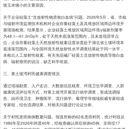
致玉米矮小的主要原因。
关于企业硅藻土“含放射性物质致白血病”问题。2026年5月，省、市核
与辐射环境监测技术机构对企业存量硅藻土及其堆放区域周边环境开
展现场检测。结果显示，企业硅藻土堆放区域周边环境γ辐射剂量率
为48.1—61.3nGy/h，处于天然本底涨落范围内，且未发现异常点
位；企业存量硅藻土天然放射性核素活度浓度处于湖北省土壤环境本
底涨落范围内，与全国环境天然放射性水平调查结果处于同一水平，
未检出人工放射性核素。有关泡花碱厂硅藻土含放射性物质导致白血
病、辐射致癌的说法，缺乏科学依据。
三、黄土坡湾村民健康调查情况
通过现场勘查、入户走访、大数据信息核查、环境卫生学调查、人群
健康状况评估等方式，对黄土坡湾开展流行病学调查，形成流调报
告。由环境卫生、肿瘤医学、流行病学、毒理学等领域权威专家组成
专家组，结合流调结果，对相关问题进行论证分析。
关于村民患癌病例数量问题。报道所称的62名患癌村民，统计时段从
1986年至2026年跨度40年，经核查确认癌症病例45例、非癌症17