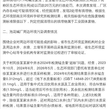
称区生态环境分局)处以罚款20万元的行政处罚。本次调查发现，厂区
内存在4处可疑填埋区域，经挖掘清理，发现2处埋有填埋物。根据生
态环境部南京环境科学研究所检测结果，相关指标值均在危险废物检
测标准限值以下，判定挖掘清理出的填埋物属于工业固体废物。
二、泡花碱厂周边环境污染调查情况
围绕企业对周边环境可能造成的影响，省市生态环境监测机构对企业
及周边水井、水塘、土壤等开展样品采集和监测分析。省生态环境监
测中心站等专业机构专家对监测全过程进行了审核论证。
关于村民徐某某家中井水2024年检测锰含量“超标”问题。经查，2023
年10月、2024年6月、2026年5月，生态环境部门委托有资质单位对
徐某某家水井进行水质采样检测，2024年6月检测结果显示井水锰含
量0.312mg/L，超过《地下水质量标准》(GB/T 14848-2017)Ⅲ类标准
(0.1mg/L，适用于集中式生活饮用水水源及工农业用水)、符合Ⅳ类标
准(1.50mg/L，适当处理后可作生活饮用水)，其余批次检测结果显示
锰含量均符合Ⅰ类标准(0.05mg/L，适用于各种用途)。上述3次检测
中，除徐某某家水井外，还对周边5口水井(含厂区内水井)进行水质采
样检测，结果显示锰含量均符合Ⅰ类标准。省地质环境总站对该区域周