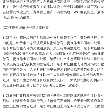
废物等违法行为立案调查，严格依法依规处理，涉嫌犯罪的移送公安
机关，依法追究刑事责任；对违法建设，责令限期拆除；对厂区内尚
在经营的木业公司，责令停止生产，清理场地；对厂区及周边开展环
境治理和生态修复。
(二)依规依纪依法严肃追责问责
针对市区生态环境部门对涉事企业日常监管不到位、查处违法行为不
力问题，给予市生态环境局局长批评教育、责令作出书面检查处理，
给予时任市生态环境局党组成员、总工程师诫勉处理，给予时任区环
境保护局(2019年机构改革后更名，现简称区生态环境分局)局长批评
教育、责令作出书面检查处理，给予时任市生态环境保护综合执法支
队牵头负责副支队长党内警告处分，给予时任区生态环境分局局长党
内严重警告处分，给予时任区环境保护局副局长党内警告处分，给予
市生态环境保护综合执法支队十二大队(新洲)专职副大队长党内警告
处分，给予市生态环境保护综合执法支队十二大队(新洲)街镇中队中
队长政务降级处分，给予3名执法队员政务记过处分。
针对新洲区政府及有关部门对辖区基本生态控制线内既有企业处置不
到位、对涉事企业违建行为执法监管不严问题，给予新洲区政府办公
室副主任党内警告处分，给予时任区国土局副调研员责令作出书面检