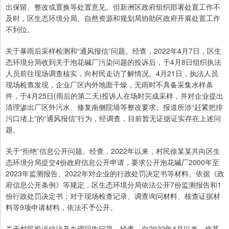
出保留、整改或置换等处置意见。但新洲区政府组织部署处置工作不
及时，区生态环境分局、自然资源和规划局协助区政府开展处置工作
不到位。
关于暴雨后采样检测和“通风报信”问题。经查，2022年4月7日，区生
态环境分局收到关于泡花碱厂污染问题的投诉后，于4月8日组织执法
人员前往现场调查核实，向村民走访了解情况。4月21日，执法人员
现场检查发现，企业厂区内外地面干燥，无雨时不具备采集水样条
件，于4月25日(雨后的第二天)投诉人在场时完成采样，并对企业提出
清理渗出厂区外污水、修复南侧院墙等整改要求。报道所涉“赶紧把排
污口堵上”的“通风报信”行为，经调查，目前暂无证据证实存在上述问
题。
关于“拒绝”信息公开问题。经查，2022年以来，村民徐某某共向区生
态环境分局提交4份政府信息公开申请，要求公开泡花碱厂2000年至
2023年监测报告、2022年对企业的行政处罚决定书等材料。依据《政
府信息公开条例》等规定，区生态环境分局依法公开7份监测报告和1
份行政处罚决定书；对于现场检查记录、调查询问材料、核查证据材
料等9项申请材料，依法不予公开。
关于村民投诉信访及办理回告问题。经查，自2022年4月以来，徐某