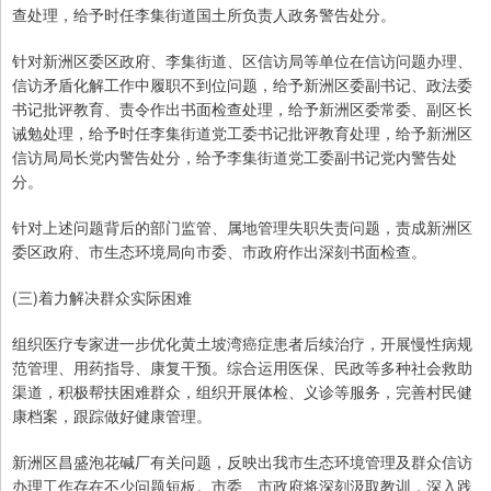
查处理，给予时任李集街道国土所负责人政务警告处分。
针对新洲区委区政府、李集街道、区信访局等单位在信访问题办理、
信访矛盾化解工作中履职不到位问题，给予新洲区委副书记、政法委
书记批评教育、责令作出书面检查处理，给予新洲区委常委、副区长
诫勉处理，给予时任李集街道党工委书记批评教育处理，给予新洲区
信访局局长党内警告处分，给予李集街道党工委副书记党内警告处
分。
针对上述问题背后的部门监管、属地管理失职失责问题，责成新洲区
委区政府、市生态环境局向市委、市政府作出深刻书面检查。
(三)着力解决群众实际困难
组织医疗专家进一步优化黄土坡湾癌症患者后续治疗，开展慢性病规
范管理、用药指导、康复干预。综合运用医保、民政等多种社会救助
渠道，积极帮扶困难群众，组织开展体检、义诊等服务，完善村民健
康档案，跟踪做好健康管理。
新洲区昌盛泡花碱厂有关问题，反映出我市生态环境管理及群众信访
办理工作存在不少问题短板。市委、市政府将深刻汲取教训，深入践