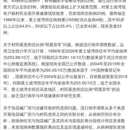
例。45例癌症病例中，有明确医学诊断证明的22例、通过流行病学调
查方式认定的23例。调查组在此基础上扩大核查范围，对黄土坡湾现
有户籍村民全面开展健康现状核查，另发现癌症病例20例。最终核定
1986年以来，黄土坡湾癌症病例累计65例(含白血病4例)，其中50岁
以上占比64.6%，50岁以下占比35.4%；已去世42例，现有患者23
例。
关于村民罹患癌症比例“明显异常”问题。根据流行病学调查数据，运
用卫生统计学方法计算，1986年至2026年黄土坡湾癌症年平均发病率
为253.88/10万，低于同期武汉市281.16/10万(数据来源于武汉市疾控
中心肿瘤监测系统)。根据现有全国已公开数据，2004年至2019年全
国癌症年平均发病率为290.05/10万(数据来源于《中国肿瘤登记年
报》，国家癌症中心于2004年起公开出版发行，目前数据更新至2019
年)，同期黄土坡湾癌症年平均发病率为253.50/10万，低于全国水
平。黄土坡湾非癌症高发地区，村民罹患癌症比例“明显异常”的说
法，缺乏流行病学与环境健康科学研究支撑。
关于泡花碱厂排污涉嫌导致村民患癌问题。流行病学调查从多个角度
开展泡花碱厂排污与村民患癌之间的关联分析。从病例空间分布分
析，按病例住宅与泡花碱厂及其排水沟直线距离分段统计癌症患者数
量，未发现病例数量随距离由近及远呈现递减特征。从病例报告发病