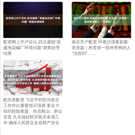
配资网上开户论坛 武汉通报“昌
南京开户配资 环着沙漠看新疆·
盛泡花碱厂环境问题”调查处理
若羌篇｜村里第一批种枣树的人
结果
“没想到”……
配先查配资 习近平对防汛救灾
工作作出重要指示强调 要全力
组织抢险救援、伤员救治、群众
安置 扎实做好防灾救灾各项工
作 确保人民群众生命财产安全