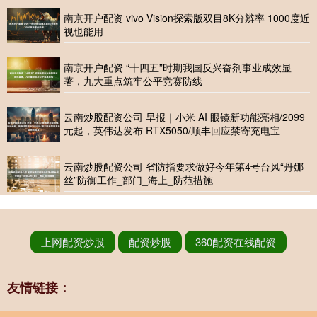
南京开户配资 vivo Vision探索版双目8K分辨率 1000度近
视也能用
南京开户配资 “十四五”时期我国反兴奋剂事业成效显
著，九大重点筑牢公平竞赛防线
云南炒股配资公司 早报｜小米 AI 眼镜新功能亮相/2099
元起，英伟达发布 RTX5050/顺丰回应禁寄充电宝
云南炒股配资公司 省防指要求做好今年第4号台风“丹娜
丝”防御工作_部门_海上_防范措施
上网配资炒股
配资炒股
360配资在线配资
友情链接：