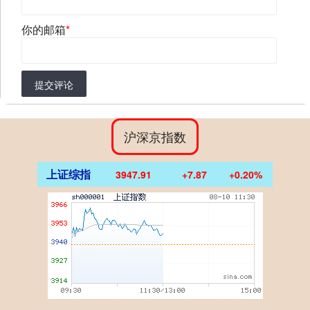
你的邮箱
*
提交评论
沪深京指数
上证综指
3947.91
+7.87
+0.20%