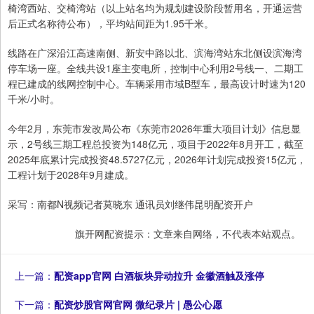
椅湾西站、交椅湾站（以上站名均为规划建设阶段暂用名，开通运营
后正式名称待公布），平均站间距为1.95千米。
线路在广深沿江高速南侧、新安中路以北、滨海湾站东北侧设滨海湾
停车场一座。全线共设1座主变电所，控制中心利用2号线一、二期工
程已建成的线网控制中心。车辆采用市域B型车，最高设计时速为120
千米/小时。
今年2月，东莞市发改局公布《东莞市2026年重大项目计划》信息显
示，2号线三期工程总投资为148亿元，项目于2022年8月开工，截至
2025年底累计完成投资48.5727亿元，2026年计划完成投资15亿元，
工程计划于2028年9月建成。
采写：南都N视频记者莫晓东 通讯员刘继伟昆明配资开户
旗开网配资提示：文章来自网络，不代表本站观点。
上一篇：
配资app官网 白酒板块异动拉升 金徽酒触及涨停
下一篇：
配资炒股官网官网 微纪录片 | 愚公心愿