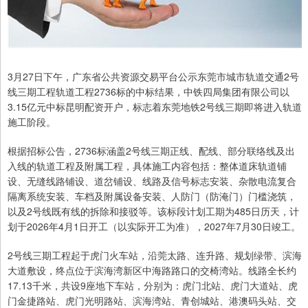
3月27日下午，广东省公共资源交易平台公示东莞市城市轨道交通2号
线三期工程轨道工程2736标的中标结果，中铁四局集团有限公司以
3.15亿元中标昆明配资开户，标志着东莞地铁2号线三期即将进入轨道
施工阶段。
根据招标公告，2736标涵盖2号线三期正线、配线、部分联络线及出
入线的轨道工程及附属工程，具体施工内容包括：整体道床轨道铺
设、无缝线路铺设、道岔铺设、线路及信号标志安装、杂散电流复合
隔离系统安装、车档及附属设备安装、人防门（防淹门）门槛浇筑，
以及2号线既有线的拆除和接驳等。该标段计划工期为485日历天，计
划于2026年4月1日开工（以实际开工为准），2027年7月30日竣工。
2号线三期工程起于虎门火车站，沿莞太路、连升路、规划绿带、滨海
大道敷设，终点位于滨海湾新区中海路路口的交椅湾站。线路全长约
17.13千米，共设9座地下车站，分别为：虎门北站、虎门大道站、虎
门金捷路站、虎门光明路站、滨海湾站、青创城站、港澳码头站、交