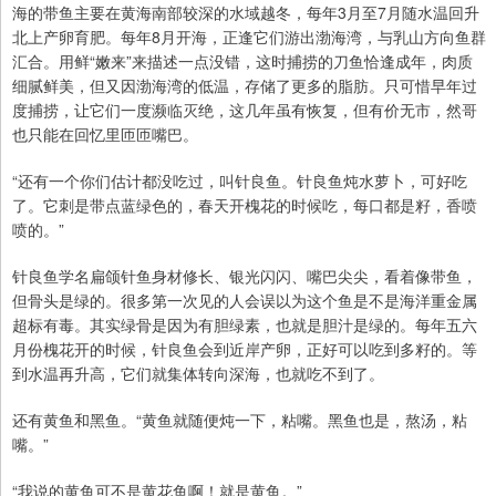
海的带鱼主要在黄海南部较深的水域越冬，每年3月至7月随水温回升
北上产卵育肥。每年8月开海，正逢它们游出渤海湾，与乳山方向鱼群
汇合。用鲜“嫩来”来描述一点没错，这时捕捞的刀鱼恰逢成年，肉质
细腻鲜美，但又因渤海湾的低温，存储了更多的脂肪。只可惜早年过
度捕捞，让它们一度濒临灭绝，这几年虽有恢复，但有价无市，然哥
也只能在回忆里匝匝嘴巴。
“还有一个你们估计都没吃过，叫针良鱼。针良鱼炖水萝卜，可好吃
了。它刺是带点蓝绿色的，春天开槐花的时候吃，每口都是籽，香喷
喷的。”
针良鱼学名扁颌针鱼身材修长、银光闪闪、嘴巴尖尖，看着像带鱼，
但骨头是绿的。很多第一次见的人会误以为这个鱼是不是海洋重金属
超标有毒。其实绿骨是因为有胆绿素，也就是胆汁是绿的。每年五六
月份槐花开的时候，针良鱼会到近岸产卵，正好可以吃到多籽的。等
到水温再升高，它们就集体转向深海，也就吃不到了。
还有黄鱼和黑鱼。“黄鱼就随便炖一下，粘嘴。黑鱼也是，熬汤，粘
嘴。”
“我说的黄鱼可不是黄花鱼啊！就是黄鱼。”