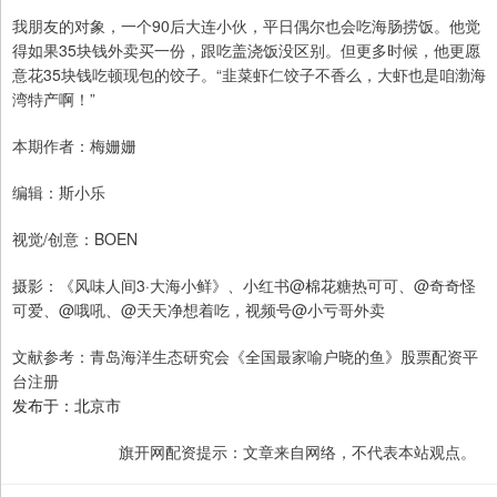
我朋友的对象，一个90后大连小伙，平日偶尔也会吃海肠捞饭。他觉
得如果35块钱外卖买一份，跟吃盖浇饭没区别。但更多时候，他更愿
意花35块钱吃顿现包的饺子。“韭菜虾仁饺子不香么，大虾也是咱渤海
湾特产啊！”
本期作者：梅姗姗
编辑：斯小乐
视觉/创意：BOEN
摄影：《风味人间3·大海小鲜》、小红书@棉花糖热可可、@奇奇怪
可爱、@哦吼、@天天净想着吃，视频号@小亏哥外卖
文献参考：青岛海洋生态研究会《全国最家喻户晓的鱼》股票配资平
台注册
发布于：北京市
旗开网配资提示：文章来自网络，不代表本站观点。