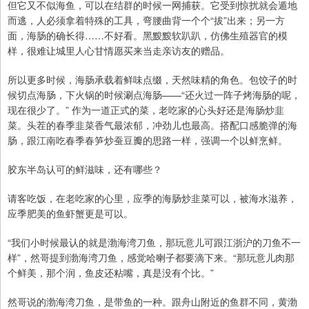
但它又不似海鱼，可以在结群的时候一网捕获。它受到惊扰就会遁地
而逃，人必须拿着特殊的工具，弯腰曲背一个个“拔”出来；另一方
面，海肠的确长得……不好看。黑黢黢软趴趴，仿佛生殖器官的模
样，很难让城里人心甘情愿买来当走亲访友的赠品。
所以更多时候，海肠承载着鲜味点缀，天然味精的角色。包饺子的时
候切点海肠，下火锅的时候涮点海肠——“还火过一阵子烤海肠的呢，
现在很少了。” 作为一道正式的菜，老吃家的心头好还是海肠炒韭
菜。头茬的春季韭菜香气最浓郁，冲劲儿也最高。搭配口感脆弹的海
肠，跟江南吃春季春笋炒蚕豆瓣的思路一样，强调一个以鲜烹鲜。
胶东半岛认可的鲜滋味，还有哪些？
请客吃饭，在老吃家的心里，应季的海肠炒韭菜可以，被海水滋养，
应季肥美的鱼虾蟹更是可以。
“我们小时候最认的就是渤海湾刀鱼，那玩意儿可跟江浙沪的刀鱼不一
样”，然哥提到渤海湾刀鱼，感觉哈喇子都要滴下来。“那玩意儿肉那
个鲜美，那个润，鱼皮还粘嘴，真是没有个比。”
然哥说的渤海湾刀鱼，是带鱼的一种。跟舟山附近的鱼群不同，黄渤