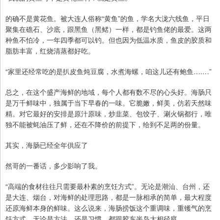
的确不是黄花鱼。被大连人俗称“黄鱼”的鱼，学名大泷六线鱼，平日
聚集在礁石、沙底，跟黑鱼（黑鲪）一样，都是钓鱼佬的最爱。这两
种鱼不怕冷，一年四季都可以钓。但也因为低温水质，鱼皮的胶质和
脂肪丰富，红烧清蒸都好吃。
“家里还经常吃的是扒皮鱼炖豆腐，水煮海螺，咱这儿还有鲍鱼….…”
总之，在这个盛产海鲜的地域，每个人都有数不尽的心头好。海肠只
是万千鲜味中，独属于当下早春的一味。它脆嫩，鲜美，仿若天然味
精。对它最好的安排是原汁原味，炒韭菜、包饺子、涮火锅都行，唯
独不能被蚝油压了鲜，还在不降价的前提下，给到不足两的份量。
其实，海肠已经全年供应了
然哥的一番话，多少影响了我。
“高端的食材往往只需要最朴素的烹饪方式”。无论是潮汕、台州，还
是大连、烟台，对海鲜的处理思路，都是一脉相承的简单，最大程度
还原海鲜本身的鲜味。这么说来，海肠捞饭这个重调味，重镬气的烹
饪方式，无论是方法，还是习惯，都跟胶东半岛大相径庭。