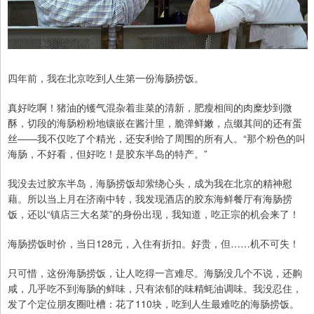
四年前，我在北京吃到人生第一份海肠捞饭。
真好吃啊！猪油的镬气混杂着韭菜的清新，肥瘦相间的肉糜炒到微
酥，切段的海肠粉粉地镶嵌在酱汁里，脆弹鲜嫩，点缀其间的还有蛋
丝——我不仅吃了个精光，还安利给了周围的所有人。“那个粉色的叫
海肠，不好看，但好吃！是胶东半岛的特产。”
我没去过胶东半岛，海肠捞饭却萦绕心头，成为我在北京的精神慰
藉。所以当上月在济南中转，我发现酒店的胶东海鲜餐厅有海肠捞
饭，还以“镇店三大名菜”的身份出现，我知道，吃正宗的机会来了！
海肠捞饭时价，当日128元，入住有折扣。好贵，但……机不可失！
只可惜，这份海肠捞饭，让人吃得一言难尽。海肠没几个不说，还齁
咸，几乎吃不到海肠的鲜味，只有浓郁的味精蚝油调味。我没忍住，
发了个定位朋友圈吐槽：花了110块，吃到人生最难吃的海肠捞饭。