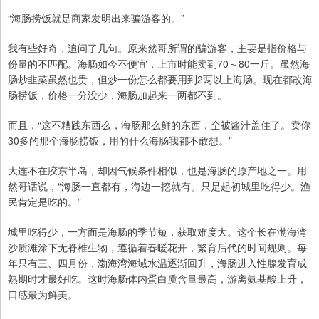
“海肠捞饭就是商家发明出来骗游客的。”
我有些好奇，追问了几句。原来然哥所谓的骗游客，主要是指价格与
份量的不匹配。海肠如今不便宜，上市时能卖到70～80一斤。虽然海
肠炒韭菜虽然也贵，但炒一份怎么都要用到2两以上海肠。现在都改海
肠捞饭，价格一分没少，海肠加起来一两都不到。
而且，“这不糟践东西么，海肠那么鲜的东西，全被酱汁盖住了。卖你
30多的那个海肠捞饭，用的什么海肠我都不敢想。”
大连不在胶东半岛，却因气候条件相似，也是海肠的原产地之一。用
然哥话说，“海肠一直都有，海边一挖就有。只是起初城里吃得少。渔
民肯定是吃的。”
城里吃得少，一方面是海肠的季节短，获取难度大。这个长在渤海湾
沙质滩涂下无脊椎生物，遵循着春暖花开，繁育后代的时间规则。每
年只有三、四月份，渤海湾海域水温逐渐回升，海肠进入性腺发育成
熟期时才最好吃。这时海肠体内蛋白质含量最高，游离氨基酸上升，
口感最为鲜美。