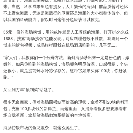
来。当然，科学成果里也有提及，人工繁殖的海肠目前品质暂时还比
不上野生海肠，无论是海肠壁的厚度还是海肠的大小都整体偏小。但
以我国的科研能力，假以时日这部分也应该可以攻克。
35元一份的海肠捞饭，用的或许就是人工养殖的海肠。打开拼夕夕或
1688，搜索“海肠捞饭”也能发现，对应料理包数不胜数。我刷到一个
博主的拆包视频，成品模样跟我在机场酒店吃到的，几乎无二。
“家人们，我教你们一个分辨方法。新鲜海肠炒出来一定是粉色的，嫩
嫩的。如果你吃到的海肠捞饭，海肠颜色明显偏深，口感很梗，个头
还很小，就是提前焯水冷冻保存的。这种它如果买你100块，你赶紧
跑。”
又回到万年“预制菜”话题了。
很多无良商家，借着海肠因稀缺而价高的现状，拿着不到20块的料理
包，充当100多块钱的新鲜货。而这里面，又混杂着很多想要跟着市
场自我革新，拿新鲜海肠做海肠捞饭的本地饭店。
海肠捞饭市场的鱼龙混杂，就这么诞生了。