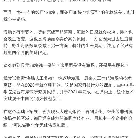
而且，“好一点的饭店128块，面条店38块也能买到”的价格落差，也让
我心生疑惑。
海肠是有季节的。等到完成产卵繁殖，海肠的口感就会松垮，质地也
会发生改变。这也是海肠如今卖价高的原因。一方面因为过去过度捕
捞，野生海肠数量锐减；另一方面，特殊的生长周期，决定了它只有
短短两个月的美味限定。
这么做到只卖38块钱一份的？这里面是没有海肠，还是另有蹊跷？
我尝试搜索“海肠人工养殖”，惊讶地发现，原来人工养殖海肠的技术
突破，早在2020年就立项开始。这是国家科技计划的课题，由中国科
学院烟台海岸带研究所执行，并于2021年完成。在归类上，这个技术
突破属于中国的“原始性创新”。
在这个基础上拓展，会发现从大连到烟台，再到莱州、锦州等非传统
海肠生长区域，都已经有成熟的海肠养殖企业。用其中一个企业的介
绍，“可以做到全年无休供应海肠”。
这便是了。海肠如果突破了繁殖的技术难题，的确可以把价格打下